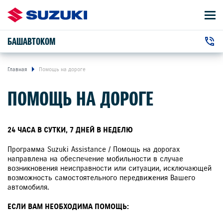
БАШАВТОКОМ
АВТОМОБИЛИ
+7 (347) 2-921-001
ВЛАДЕЛЬЦАМ
г. Уфа, Салавата Юлаева проспект, 89
Главная
Помощь на дороге
ПОМОЩЬ НА ДОРОГЕ
О КОМПАНИИ
КОНТАКТЫ
24 ЧАСА В СУТКИ, 7 ДНЕЙ В НЕДЕЛЮ
НОВОСТИ
Программа Suzuki Assistance / Помощь на дорогах
направлена на обеспечение мобильности в случае
возникновения неисправности или ситуации, исключающей
возможность самостоятельного передвижения Вашего
автомобиля.
ЗАКАЗАТЬ ЗВОНОК
ЕСЛИ ВАМ НЕОБХОДИМА ПОМОЩЬ: