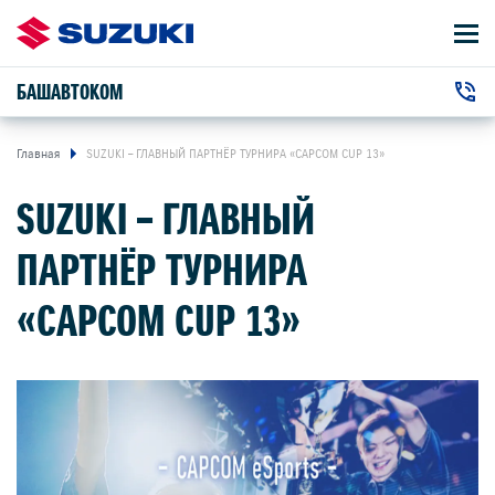
БАШАВТОКОМ
АВТОМОБИЛИ
+7 (347) 2-921-001
ВЛАДЕЛЬЦАМ
г. Уфа, Салавата Юлаева проспект, 89
Главная
SUZUKI – ГЛАВНЫЙ ПАРТНЁР ТУРНИРА «CAPCOM CUP 13»
SUZUKI – ГЛАВНЫЙ
О КОМПАНИИ
ПАРТНЁР ТУРНИРА
КОНТАКТЫ
«CAPCOM CUP 13»
НОВОСТИ
ЗАКАЗАТЬ ЗВОНОК