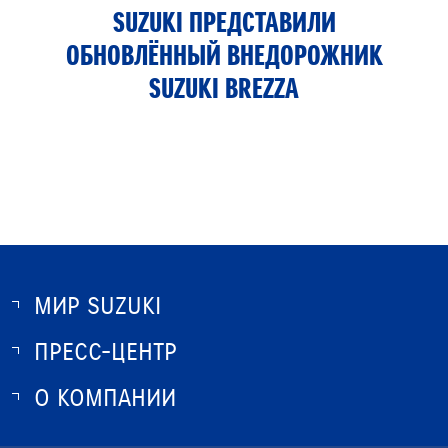
SUZUKI ПРЕДСТАВИЛИ
ОБНОВЛЁННЫЙ ВНЕДОРОЖНИК
SUZUKI BREZZA
МИР SUZUKI
ПРЕСС-ЦЕНТР
О SUZUKI
ИСТОРИЯ SUZUKI
О КОМПАНИИ
НОВОСТИ
ПРОГРАММА ЛОЯЛЬНОСТИ
О КОМПАНИИ