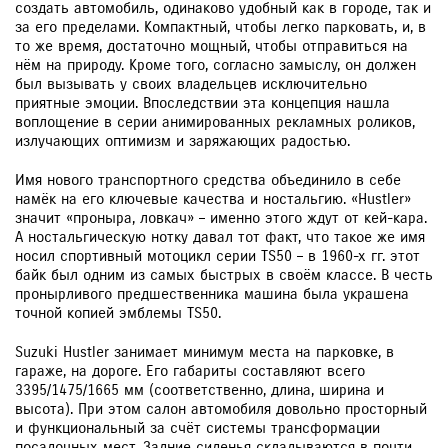
создать автомобиль, одинаково удобный как в городе, так и
за его пределами. Компактный, чтобы легко парковать, и, в
то же время, достаточно мощный, чтобы отправиться на
нём на природу. Кроме того, согласно замыслу, он должен
был вызывать у своих владельцев исключительно
приятные эмоции. Впоследствии эта концепция нашла
воплощение в серии анимированных рекламных роликов,
излучающих оптимизм и заряжающих радостью.
Имя нового транспортного средства объединило в себе
намёк на его ключевые качества и ностальгию. «Hustler»
значит «проныра, ловкач» – именно этого ждут от кей-кара.
А ностальгическую нотку давал тот факт, что такое же имя
носил спортивный мотоцикл серии TS50 – в 1960-х гг. этот
байк был одним из самых быстрых в своём классе. В честь
пронырливого предшественника машина была украшена
точной копией эмблемы TS50.
Suzuki Hustler занимает минимум места на парковке, в
гараже, на дороге. Его габариты составляют всего
3395/1475/1665 мм (соответственно, длина, ширина и
высота). При этом салон автомобиля довольно просторный
и функциональный за счёт системы трансформации
посадочных мест. Задние сиденья складываются в почти