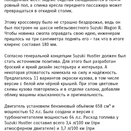
ровный пол, а спинка кресла переднего пассажира может
превращаться в откидной столик.
Этому кроссоверу было не страшно бездорожье, ведь он
был построен на шасси небезызвестного Suzuki Wagon R.
Чтобы новинка смогла оправдать свою идею, инженерам
пришлось на три сантиметра поднять его – так что в итоге
клиренс составил 180 мм.
Согласно генеральной концепции Suzuki Hustler должен был
стать источником позитива. Для этого был разработан
броский и яркий дизайн экстерьера и интерьера. А
некоторая угловатость намекала на силу и надёжность.
Предлагалось 11 вариантов окраски кузова, в том числе
версии с белой или чёрной крышей. При этом цветовые
схемы кузова повторялись и в отделке салона, добавляя
облику машины изысканность и оригинальность.
Двигатель установили бензиновый объёмом 658 см³ и
мощностью 52 л.с. Была создана и версия с
турбонагнетателем мощностью 64 л.с. Расход топлива у
Suzuki Hustler составил всего 3,4 л/100 км (при
атмосферном двигателе) и 3,7 л/100 км (при