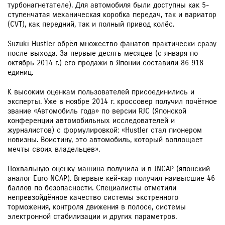
турбонагнетателе). Для автомобиля были доступны как 5-
ступенчатая механическая коробка передач, так и вариатор
(CVT), как передний, так и полный привод колёс.
Suzuki Hustler обрёл множество фанатов практически сразу
после выхода. За первые десять месяцев (с января по
октябрь 2014 г.) его продажи в Японии составили 86 918
единиц.
К высоким оценкам пользователей присоединились и
эксперты. Уже в ноябре 2014 г. кроссовер получил почётное
звание «Автомобиль года» по версии RJC (Японской
конференции автомобильных исследователей и
журналистов) с формулировкой: «Hustler стал пионером
новизны. Воистину, это автомобиль, который воплощает
мечты своих владельцев».
Похвальную оценку машина получила и в JNCAP (японский
аналог Euro NCAP). Впервые кей-кар получил наивысшие 46
баллов по безопасности. Специалисты отметили
непревзойдённое качество системы экстренного
торможения, контроля движения в полосе, системы
электронной стабилизации и других параметров.