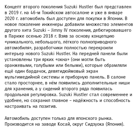
Концепт второго поколения Suzuki Hustler был представлен
в 2019 г. на 46-м Токийском автосалоне и уже в январе
2020 г. автомобиль был доступен для покупки в Японии. В
новое поколение инженеры добавили множество элементов
другого хита Suzuki – Jimny IV поколения, дебютировавшего
в Париже осенью 2018 г. Взяв за основу концепцию
«уникального, небольшого, лёгкого полноприводного
автомобиля», разработчики полностью перекроили
интерьер нового Suzuki Hustler. На передней панели были
установлены три ярких «окна» (они могли быть
оранжевыми, голубыми или белыми), которые обрамляли
ещё один бардачок, девятидюймовый экран
мультимедийной системы и приборную панель. В салоне
стало просторнее, в нём появились дополнительные ниши
для хранения, а у сидений второго ряда появилась
продольная регулировка. Suzuki Hustler стал современнее и
удобнее, но сохранил главное – надёжность и способность
настраивать на позитив.
Автомобиль доступен только для японского рынка.
Производится на заводе Косай, округ Сидзуока (Япония).