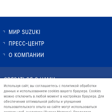
МИР SUZUKI
ПРЕСС-ЦЕНТР
О SUZUKI
ИСТОРИЯ SUZUKI
О КОМПАНИИ
НОВОСТИ
ПРОГРАММА ЛОЯЛЬНОСТИ
О КОМПАНИИ
КОНТАКТЫ
СВЯЗАТЬСЯ С НАМИ
ЮРИДИЧЕСКАЯ ИНФОРМАЦИЯ
Используя сайт, вы соглашаетесь с политикой обработки
+7 (347) 2-921-001
данных и использованием cookies вашего браузера. Cookies
можно отключить в любой момент в настройках браузера. Для
D.NABIEV@BASHAUTO.COM
обеспечения оптимальной работы и улучшения
пользовательского опыта на сайте могут использоваться