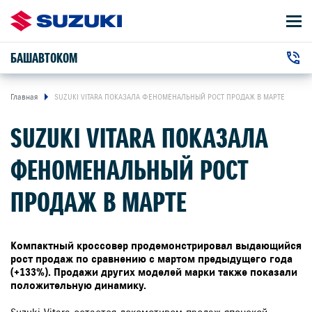
БАШАВТОКОМ
АВТОМОБИЛИ
+7 (347) 2-921-001
ВЛАДЕЛЬЦАМ
г. Уфа, Салавата Юлаева проспект, 89
Главная
SUZUKI VITARA ПОКАЗАЛА ФЕНОМЕНАЛЬНЫЙ РОСТ ПРОДАЖ В МАРТЕ
SUZUKI VITARA ПОКАЗАЛА
О КОМПАНИИ
ФЕНОМЕНАЛЬНЫЙ РОСТ
КОНТАКТЫ
ПРОДАЖ В МАРТЕ
НОВОСТИ
Компактный кроссовер продемонстрировал выдающийся
рост продаж по сравнению с мартом предыдущего года
(+133%). Продажи других моделей марки также показали
ЗАКАЗАТЬ ЗВОНОК
положительную динамику.