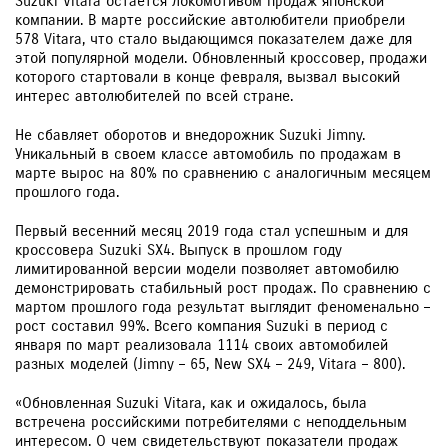
Suzuki Vitara остается локомотивом продаж японской
компании. В марте российские автолюбители приобрели
578 Vitara, что стало выдающимся показателем даже для
этой популярной модели. Обновленный кроссовер, продажи
которого стартовали в конце февраля, вызвал высокий
интерес автолюбителей по всей стране.
Не сбавляет оборотов и внедорожник Suzuki Jimny.
Уникальный в своем классе автомобиль по продажам в
марте вырос на 80% по сравнению с аналогичным месяцем
прошлого года.
Первый весенний месяц 2019 года стал успешным и для
кроссовера Suzuki SX4. Выпуск в прошлом году
лимитированной версии модели позволяет автомобилю
демонстрировать стабильный рост продаж. По сравнению с
мартом прошлого года результат выглядит феноменально –
рост составил 99%. Всего компания Suzuki в период с
января по март реализовала 1114 своих автомобилей
разных моделей (Jimny – 65, New SX4 – 249, Vitara – 800).
«Обновленная Suzuki Vitara, как и ожидалось, была
встречена российскими потребителями с неподдельным
интересом. О чем свидетельствуют показатели продаж